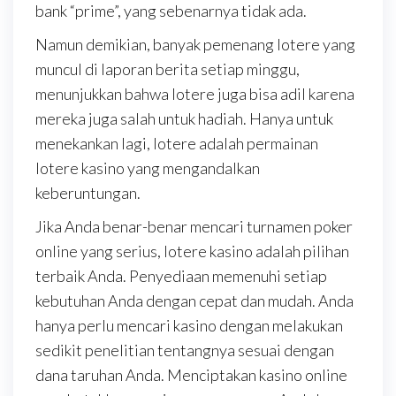
bank “prime”, yang sebenarnya tidak ada.
Namun demikian, banyak pemenang lotere yang
muncul di laporan berita setiap minggu,
menunjukkan bahwa lotere juga bisa adil karena
mereka juga salah untuk hadiah. Hanya untuk
menekankan lagi, lotere adalah permainan
lotere kasino yang mengandalkan
keberuntungan.
Jika Anda benar-benar mencari turnamen poker
online yang serius, lotere kasino adalah pilihan
terbaik Anda. Penyediaan memenuhi setiap
kebutuhan Anda dengan cepat dan mudah. Anda
hanya perlu mencari kasino dengan melakukan
sedikit penelitian tentangnya sesuai dengan
dana taruhan Anda. Menciptakan kasino online