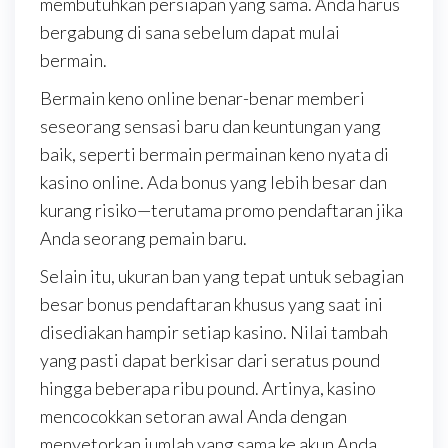
membutuhkan persiapan yang sama. Anda harus
bergabung di sana sebelum dapat mulai
bermain.
Bermain keno online benar-benar memberi
seseorang sensasi baru dan keuntungan yang
baik, seperti bermain permainan keno nyata di
kasino online. Ada bonus yang lebih besar dan
kurang risiko—terutama promo pendaftaran jika
Anda seorang pemain baru.
Selain itu, ukuran ban yang tepat untuk sebagian
besar bonus pendaftaran khusus yang saat ini
disediakan hampir setiap kasino. Nilai tambah
yang pasti dapat berkisar dari seratus pound
hingga beberapa ribu pound. Artinya, kasino
mencocokkan setoran awal Anda dengan
menyetorkan jumlah yang sama ke akun Anda.