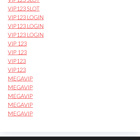
VIP123 SLOT
VIP123 LOGIN
VIP123 LOGIN
VIP123 LOGIN
VIP 123
VIP 123
VIP123
VIP123
MEGAVIP
MEGAVIP
MEGAVIP
MEGAVIP
MEGAVIP