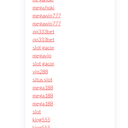
mega hoki
megawin777
megawin777
qq333bet
qq333bet
slot gacor
megavip
slot gacor
vip288
situs slot
mega188
mega188
mega188
slot
king555
king555