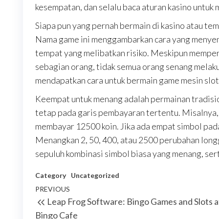
kesempatan, dan selalu baca aturan kasino untuk
Siapa pun yang pernah bermain di kasino atau temp
Nama game ini menggambarkan cara yang menyena
tempat yang melibatkan risiko. Meskipun mempe
sebagian orang, tidak semua orang senang melaku
mendapatkan cara untuk bermain game mesin slot
Keempat untuk menang adalah permainan tradis
tetap pada garis pembayaran tertentu. Misalnya, j
membayar 12500 koin. Jika ada empat simbol pad
Menangkan 2, 50, 400, atau 2500 perubahan longg
sepuluh kombinasi simbol biasa yang menang, ser
Category
Uncategorized
Post
Previous
PREVIOUS
Leap Frog Software: Bingo Games and Slots a
navigation
Post
Bingo Cafe