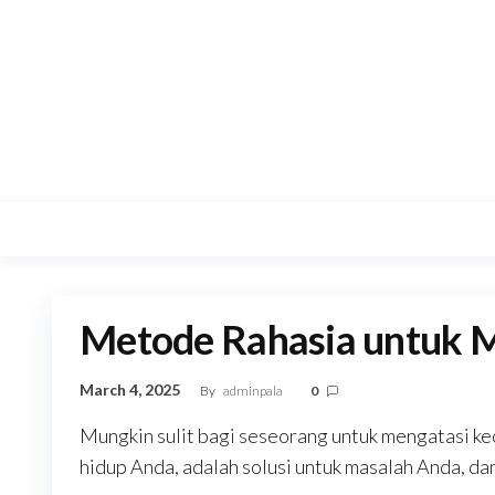
Skip
to
the
content
Metode Rahasia untuk M
March 4, 2025
By
adminpala
0
Mungkin sulit bagi seseorang untuk mengatasi kec
hidup Anda, adalah solusi untuk masalah Anda, da