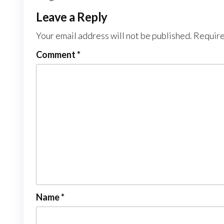
Leave a Reply
Your email address will not be published.
Require
Comment
*
Name
*