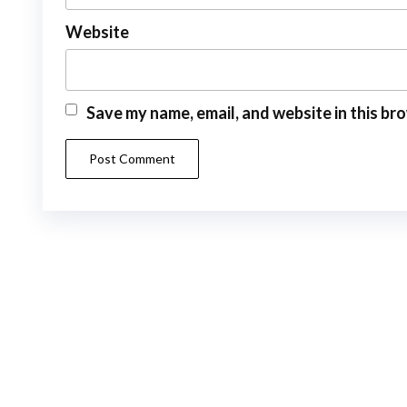
Website
Save my name, email, and website in this br