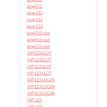
king555
king 555
king 555
king 555
king555 slot
king555 slot
king555 slot
VIP123 SLOT
VIP123 SLOT
VIP123 SLOT
VIP123 SLOT
VIP123 LOGIN
VIP123 LOGIN
VIP123 LOGIN
VIP 123
VIP 123