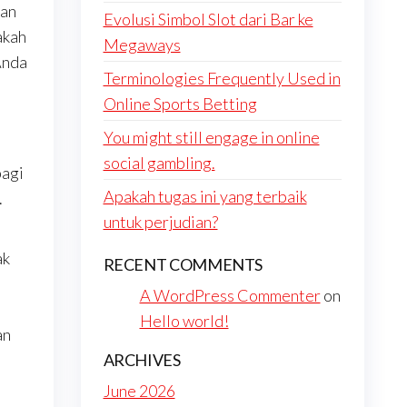
han
Evolusi Simbol Slot dari Bar ke
akah
Megaways
Anda
Terminologies Frequently Used in
Online Sports Betting
You might still engage in online
social gambling.
bagi
Apakah tugas ini yang terbaik
.
untuk perjudian?
ak
RECENT COMMENTS
A WordPress Commenter
on
Hello world!
an
ARCHIVES
June 2026