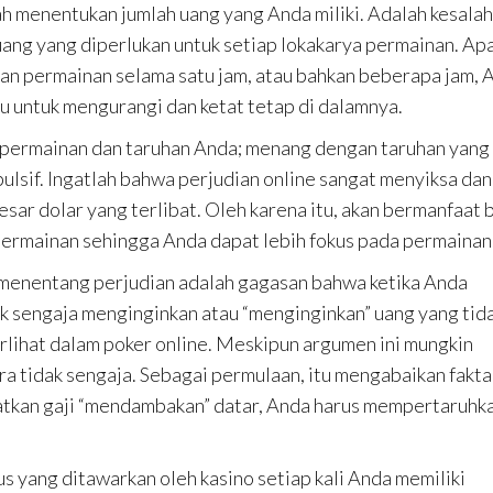
h menentukan jumlah uang yang Anda miliki. Adalah kesala
uang yang diperlukan untuk setiap lokakarya permainan. Ap
an permainan selama satu jam, atau bahkan beberapa jam, 
 untuk mengurangi dan ketat tetap di dalamnya.
 permainan dan taruhan Anda; menang dengan taruhan yang
ulsif. Ingatlah bahwa perjudian online sangat menyiksa dan
r dolar yang terlibat. Oleh karena itu, akan bermanfaat 
permainan sehingga Anda dapat lebih fokus pada permainan
k menentang perjudian adalah gagasan bahwa ketika Anda
dak sengaja menginginkan atau “menginginkan” uang yang tid
terlihat dalam poker online. Meskipun argumen ini mungkin
ara tidak sengaja. Sebagai permulaan, itu mengabaikan fakta
atkan gaji “mendambakan” datar, Anda harus mempertaruhk
 yang ditawarkan oleh kasino setiap kali Anda memiliki